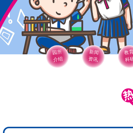
园所
新闻
教
介绍
资讯
科